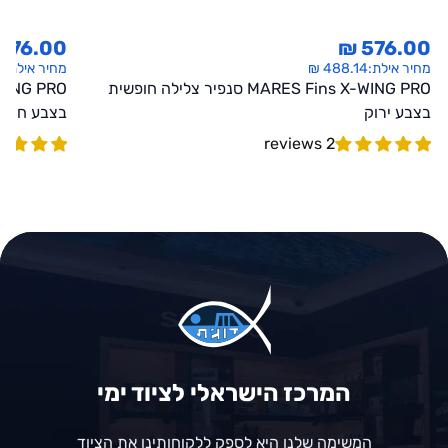
576.00 ₪
576.00 ₪
מחיר אילת:
488.14 ₪
מחיר אילת:
₪
MARES Fins X-WING PRO סנפיר צלילה חופשית
בצבע ירוק
בצבע חום
2 reviews
המרכז הישראלי לציוד ימי
המשימה שלנו היא לספק ללקוחותינו את הציוד