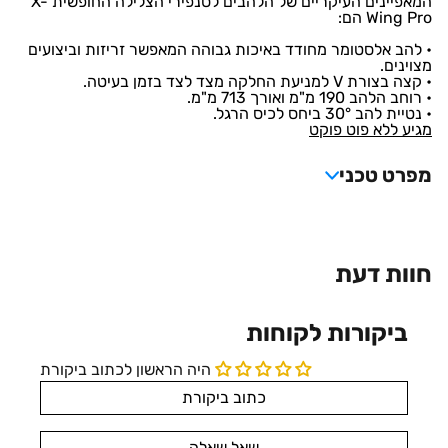
המאפיינים העיקריים של הלהבים לסנפירי הצלילה החופשית X-
Wing Pro הם:
• להב אלסטומר מחודד באיכות גבוהה המאפשר זריזות וביצועים
מצוינים.
• קצה בצורת V למניעת החלקה מצד לצד בזמן בעיטה.
• רוחב הלהב 190 מ"מ ואורך 713 מ"מ.
• נטיית להב 30° ביחס לכיס הרגל.
מגיע ללא פוט פוקט
מפרט טכני
חוות דעת
ביקורות לקוחות
היה הראשון לכתוב ביקורת
כתוב ביקורת
שאל שאלה